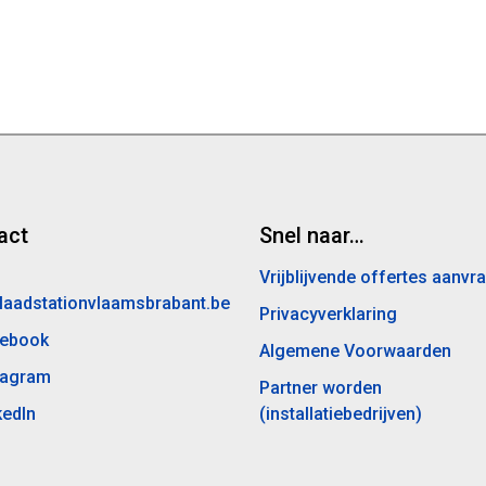
act
Snel naar…
Vrijblijvende offertes aanvr
laadstationvlaamsbrabant.be
Privacyverklaring
ebook
Algemene Voorwaarden
tagram
Partner worden
kedIn
(installatiebedrijven)