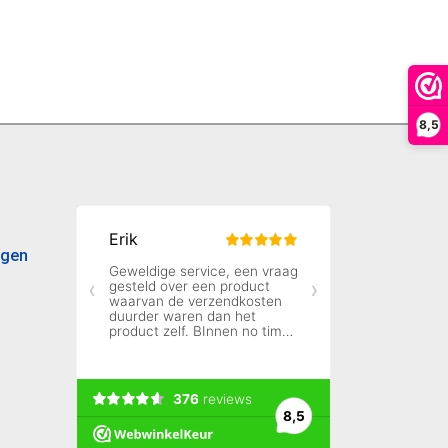
8,5
agen