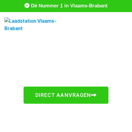
Dé Nummer 1 in Vlaams-Brabant
Laadstation laten installeren
Betaal niet teveel, vraag vrijblijvende offertes aan
DIRECT AANVRAGEN
Nummer 1 in Vlaams-Brabant
Gecertificeerde partners
Uitstekende klantenservice